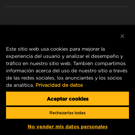
NOSOTROS
Instagram
POLÍTICA DE PRIVACIDAD
Facebook
AVISO LEGAL
Este sitio web usa cookies para mejorar la
experiencia del usuario y analizar el desempeño y
tráfico en nuestro sitio web. También compartimos
1 Wix Way
información acerca del uso de nuestro sitio a través
de las redes sociales, los anunciantes y los socios
P.O. Box 1967
de analítica.
Privacidad de datos
Gastonia, NC 28054
Product & Customer Service Email:
Aceptar cookies
info.mercosur@mann-hummel.com
Rechazarlas todas
Copyright 2024 MANN+HUMMEL. All rights reserved.
No vender mis datos personales