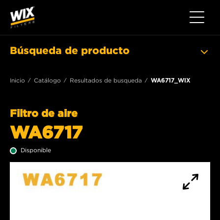
Toggle 
Búsqueda de producto
Inicio
Catálogo
Resultados de busqueda
WA6717_WIX
Filtro de aire
WA6717
Disponible