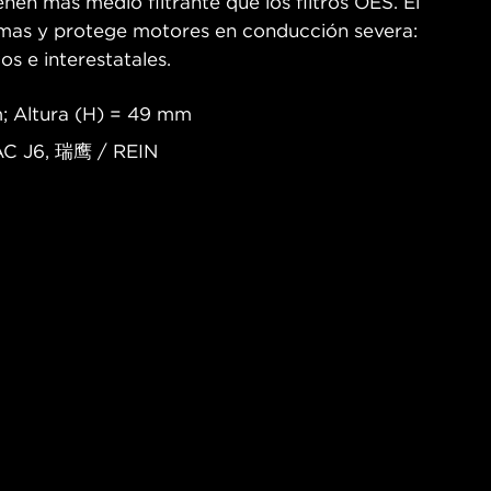
nen más medio filtrante que los filtros OES. El
remas y protege motores en conducción severa:
os e interestatales.
; Altura (H) = 49 mm
JAC J6, 瑞鹰 / REIN