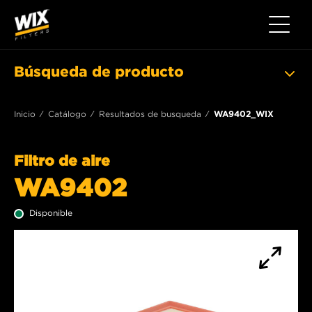
Toggle 
Búsqueda de producto
Inicio
Catálogo
Resultados de busqueda
WA9402_WIX
Filtro de aire
WA9402
Disponible