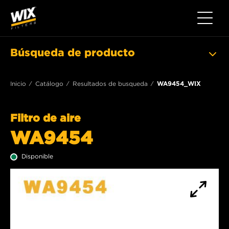
Toggle 
Búsqueda de producto
Inicio
Catálogo
Resultados de busqueda
WA9454_WIX
Filtro de aire
WA9454
Disponible