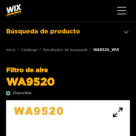
Toggle 
Búsqueda de producto
Inicio
Catálogo
Resultados de busqueda
WA9520_WIX
Filtro de aire
WA9520
Disponible