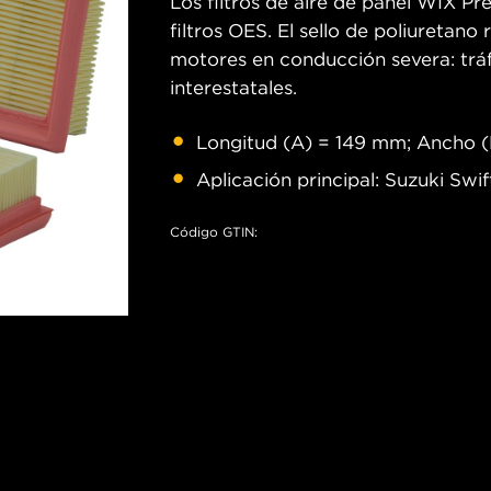
Los filtros de aire de panel WIX P
filtros OES. El sello de poliuretan
motores en conducción severa: tráfi
interestatales.
Longitud (A) = 149 mm; Ancho 
Aplicación principal: Suzuki Swif
Código GTIN: