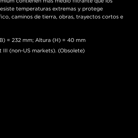
remium contienen más medio filtrante que los
o resiste temperaturas extremas y protege
co, caminos de tierra, obras, trayectos cortos e
(B) = 232 mm; Altura (H) = 40 mm
t III (non-US markets). (Obsolete)