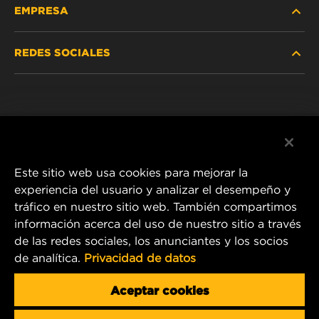
EMPRESA
REDES SOCIALES
NOSOTROS
Instagram
POLÍTICA DE PRIVACIDAD
Facebook
AVISO LEGAL
Este sitio web usa cookies para mejorar la
experiencia del usuario y analizar el desempeño y
tráfico en nuestro sitio web. También compartimos
1 Wix Way
información acerca del uso de nuestro sitio a través
de las redes sociales, los anunciantes y los socios
P.O. Box 1967
de analítica.
Privacidad de datos
Gastonia, NC 28054
Product & Customer Service Email:
Aceptar cookies
info.mercosur@mann-hummel.com