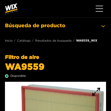
Toggle 
Búsqueda de producto
Inicio
Catálogo
Resultados de busqueda
WA9559_WIX
Filtro de aire
WA9559
Disponible