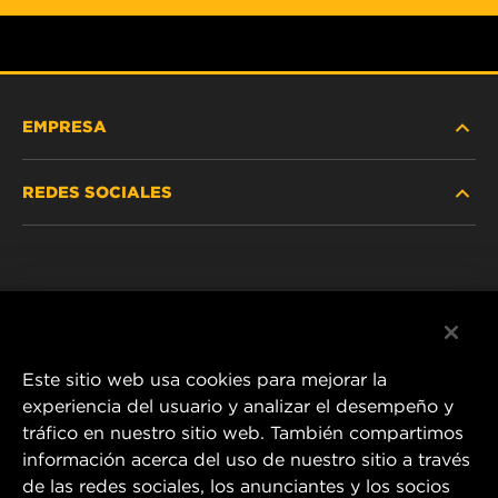
EMPRESA
REDES SOCIALES
NOSOTROS
Instagram
POLÍTICA DE PRIVACIDAD
Facebook
AVISO LEGAL
Este sitio web usa cookies para mejorar la
experiencia del usuario y analizar el desempeño y
tráfico en nuestro sitio web. También compartimos
1 Wix Way
información acerca del uso de nuestro sitio a través
de las redes sociales, los anunciantes y los socios
P.O. Box 1967