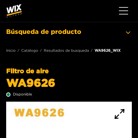
Toggle 
Búsqueda de producto
Inicio
Catálogo
Resultados de busqueda
WA9626_WIX
Filtro de aire
WA9626
Disponible