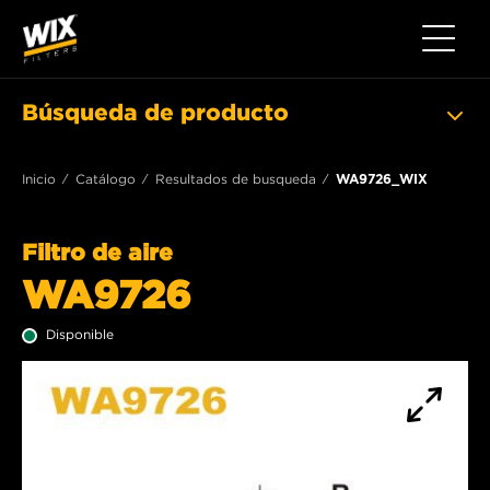
Toggle 
Búsqueda de producto
Inicio
Catálogo
Resultados de busqueda
WA9726_WIX
Filtro de aire
WA9726
Disponible