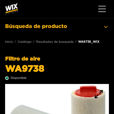
Toggle 
Búsqueda de producto
Inicio
Catálogo
Resultados de busqueda
WA9738_WIX
Filtro de aire
WA9738
Disponible