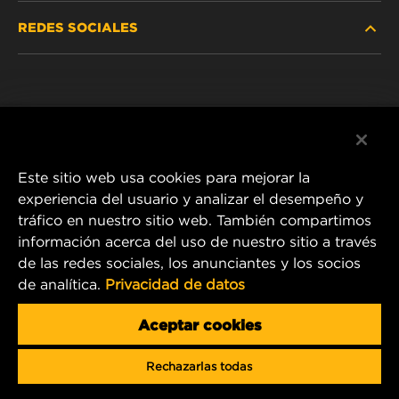
REDES SOCIALES
NOSOTROS
Instagram
POLÍTICA DE PRIVACIDAD
Facebook
AVISO LEGAL
Este sitio web usa cookies para mejorar la
experiencia del usuario y analizar el desempeño y
tráfico en nuestro sitio web. También compartimos
1 Wix Way
información acerca del uso de nuestro sitio a través
de las redes sociales, los anunciantes y los socios
P.O. Box 1967
de analítica.
Privacidad de datos
Gastonia, NC 28054
Product & Customer Service Email:
Aceptar cookies
info.mercosur@mann-hummel.com
Rechazarlas todas