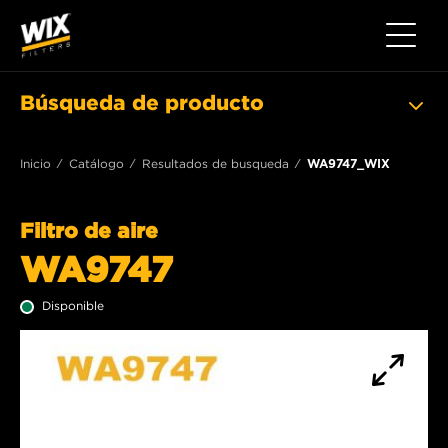
Toggle 
Búsqueda de producto
Inicio
Catálogo
Resultados de busqueda
WA9747_WIX
Filtro de aire
WA9747
Disponible