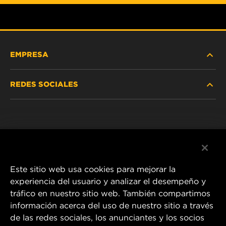
EMPRESA
REDES SOCIALES
NOSOTROS
Instagram
POLÍTICA DE PRIVACIDAD
Facebook
AVISO LEGAL
Este sitio web usa cookies para mejorar la
experiencia del usuario y analizar el desempeño y
tráfico en nuestro sitio web. También compartimos
1 Wix Way
información acerca del uso de nuestro sitio a través
de las redes sociales, los anunciantes y los socios
P.O. Box 1967