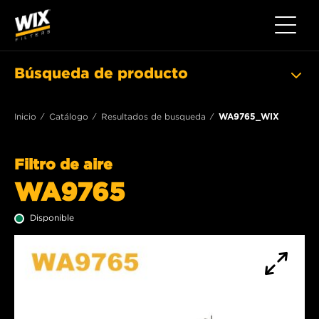
Toggle 
Búsqueda de producto
Inicio
Catálogo
Resultados de busqueda
WA9765_WIX
Filtro de aire
WA9765
Disponible