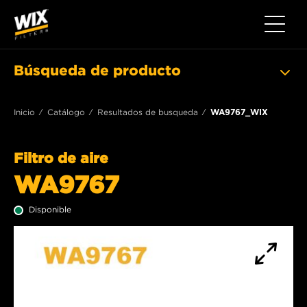
Toggle 
Búsqueda de producto
Inicio
Catálogo
Resultados de busqueda
WA9767_WIX
Filtro de aire
WA9767
Disponible