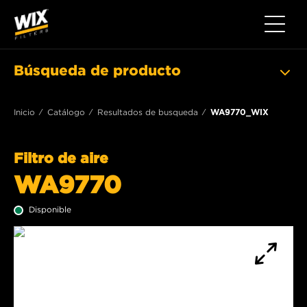
Toggle 
Búsqueda de producto
Inicio
Catálogo
Resultados de busqueda
WA9770_WIX
Filtro de aire
WA9770
Disponible