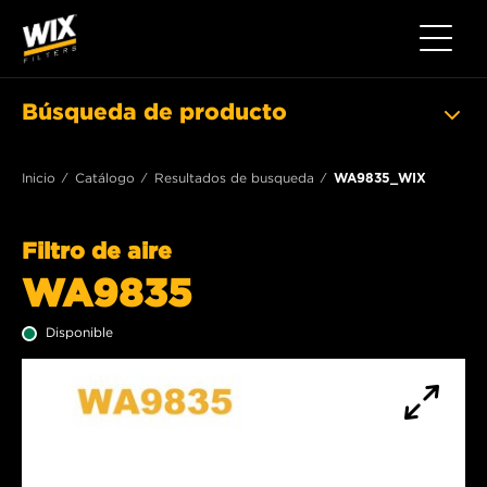
Toggle 
Búsqueda de producto
Inicio
Catálogo
Resultados de busqueda
WA9835_WIX
Filtro de aire
WA9835
Disponible