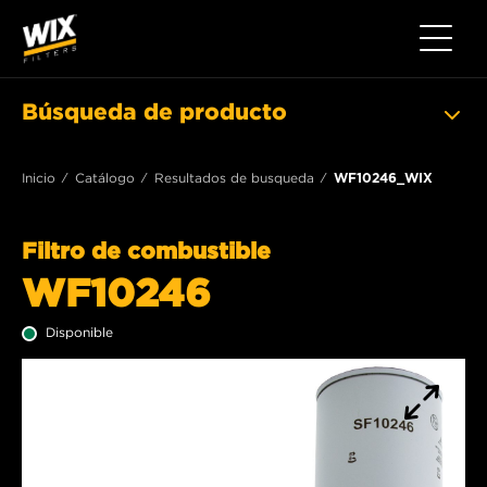
Toggle 
Búsqueda de producto
Inicio
Catálogo
Resultados de busqueda
WF10246_WIX
Filtro de combustible
WF10246
Disponible