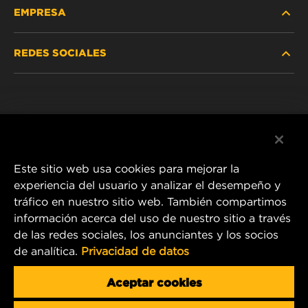
EMPRESA
REDES SOCIALES
NOSOTROS
Instagram
POLÍTICA DE PRIVACIDAD
Facebook
AVISO LEGAL
Este sitio web usa cookies para mejorar la
experiencia del usuario y analizar el desempeño y
tráfico en nuestro sitio web. También compartimos
1 Wix Way
información acerca del uso de nuestro sitio a través
de las redes sociales, los anunciantes y los socios
P.O. Box 1967
de analítica.
Privacidad de datos
Gastonia, NC 28054
Product & Customer Service Email:
Aceptar cookies
info.mercosur@mann-hummel.com