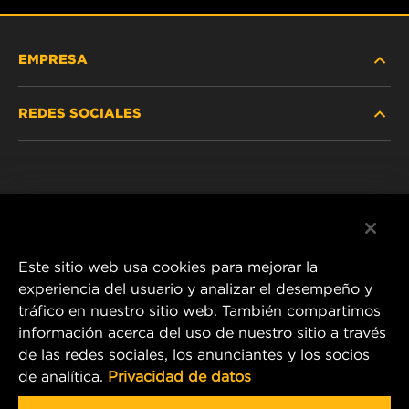
EMPRESA
REDES SOCIALES
NOSOTROS
Instagram
POLÍTICA DE PRIVACIDAD
Facebook
AVISO LEGAL
Este sitio web usa cookies para mejorar la
experiencia del usuario y analizar el desempeño y
tráfico en nuestro sitio web. También compartimos
1 Wix Way
información acerca del uso de nuestro sitio a través
de las redes sociales, los anunciantes y los socios
P.O. Box 1967
de analítica.
Privacidad de datos
Gastonia, NC 28054