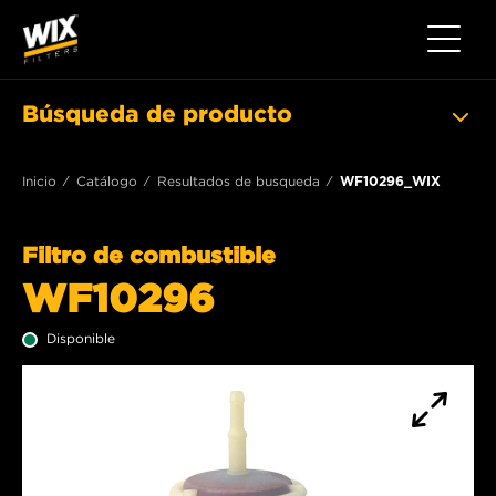
Toggle 
Búsqueda de producto
Inicio
Catálogo
Resultados de busqueda
WF10296_WIX
Filtro de combustible
WF10296
Disponible