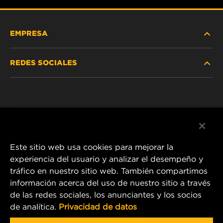
EMPRESA
REDES SOCIALES
NOSOTROS
Instagram
POLÍTICA DE PRIVACIDAD
Facebook
AVISO LEGAL
Este sitio web usa cookies para mejorar la
experiencia del usuario y analizar el desempeño y
tráfico en nuestro sitio web. También compartimos
1 Wix Way
información acerca del uso de nuestro sitio a través
de las redes sociales, los anunciantes y los socios
P.O. Box 1967
de analítica.
Privacidad de datos
Gastonia, NC 28054