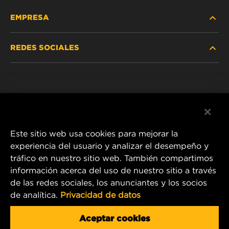
EMPRESA
REDES SOCIALES
NOSOTROS
Instagram
POLÍTICA DE PRIVACIDAD
Facebook
AVISO LEGAL
Este sitio web usa cookies para mejorar la
experiencia del usuario y analizar el desempeño y
tráfico en nuestro sitio web. También compartimos
1 Wix Way
información acerca del uso de nuestro sitio a través
de las redes sociales, los anunciantes y los socios
P.O. Box 1967
de analítica.
Privacidad de datos
Gastonia, NC 28054
Product & Customer Service Email:
Aceptar cookies
info.mercosur@mann-hummel.com