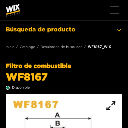
Toggle 
Búsqueda de producto
Inicio
Catálogo
Resultados de busqueda
WF8167_WIX
Filtro de combustible
WF8167
Disponible