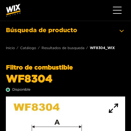
Toggle 
Búsqueda de producto
Inicio
Catálogo
Resultados de busqueda
WF8304_WIX
Filtro de combustible
WF8304
Disponible