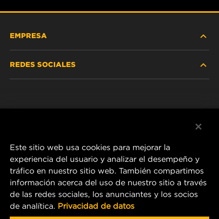
EMPRESA
REDES SOCIALES
NOSOTROS
Instagram
POLÍTICA DE PRIVACIDAD
Facebook
AVISO LEGAL
Este sitio web usa cookies para mejorar la
experiencia del usuario y analizar el desempeño y
tráfico en nuestro sitio web. También compartimos
1 Wix Way
información acerca del uso de nuestro sitio a través
de las redes sociales, los anunciantes y los socios
P.O. Box 1967
de analítica.
Privacidad de datos
Gastonia, NC 28054