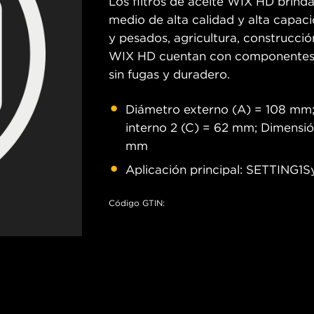
Los filtros de aceite WIX HD brind
medio de alta calidad y alta capa
y pesados, agricultura, construcción
WIX HD cuentan con componentes re
sin fugas y duradero.
Diámetro externo (A) = 108 mm;
interno 2 (C) = 62 mm; Dimensió
mm
Aplicación principal: SETTING1S
Código GTIN: