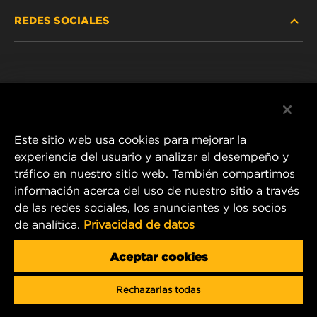
REDES SOCIALES
NOSOTROS
Instagram
POLÍTICA DE PRIVACIDAD
Facebook
AVISO LEGAL
Este sitio web usa cookies para mejorar la
experiencia del usuario y analizar el desempeño y
tráfico en nuestro sitio web. También compartimos
1 Wix Way
información acerca del uso de nuestro sitio a través
de las redes sociales, los anunciantes y los socios
P.O. Box 1967
de analítica.
Privacidad de datos
Gastonia, NC 28054
Product & Customer Service Email:
Aceptar cookies
info.mercosur@mann-hummel.com
Rechazarlas todas