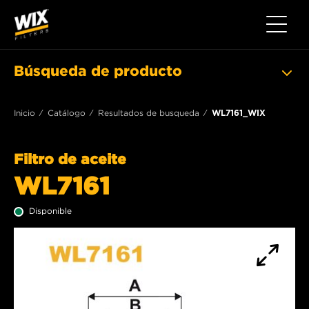
Toggle 
Búsqueda de producto
Inicio
Catálogo
Resultados de busqueda
WL7161_WIX
Filtro de aceite
WL7161
Disponible