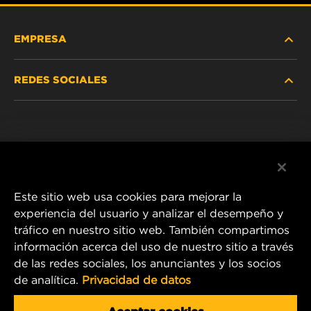
EMPRESA
REDES SOCIALES
NOSOTROS
Instagram
POLÍTICA DE PRIVACIDAD
Facebook
AVISO LEGAL
Este sitio web usa cookies para mejorar la
experiencia del usuario y analizar el desempeño y
tráfico en nuestro sitio web. También compartimos
1 Wix Way
información acerca del uso de nuestro sitio a través
de las redes sociales, los anunciantes y los socios
P.O. Box 1967
de analítica.
Privacidad de datos
Gastonia, NC 28054
Product & Customer Service Email: