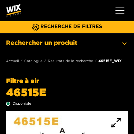
Toggle 
RECHERCHE DE FILTRES
Rechercher un produit
Accueil
Catalogue
Résultats de la recherche
46515E_WIX
Filtre à air
46515E
Disponible