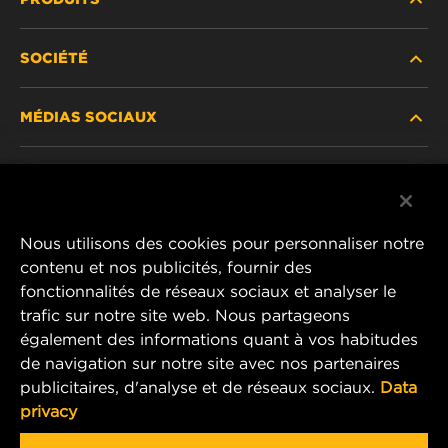
SOCIÉTÉ
NOUVEAUX PRODUITS
MÉDIAS SOCIAUX
PRODUITS ABANDONNÉS / REMPLACÉS
CARRIÈRE
CONFIDENTIALITÉ DES DONNÉES
Facebook
AVIS JURIDIQUE
Nous utilisons des cookies pour personnaliser notre
Instagram
contenu et nos publicités, fournir des
IMPRIMER
fonctionnalités de réseaux sociaux et analyser le
YouTube
trafic sur notre site web. Nous partageons
également des informations quant à vos habitudes
CONTACTEZ-NOUS
MANN+HUMMEL Middle East FZE
de navigation sur notre site avec nos partenaires
DAFZA (Dubai Airport Free Zone)
publicitaires, d'analyse et de réseaux sociaux.
Data
privacy
Office 1013, Bldg. 7WA
P.O.Box. 293882 - Dubai, U.A.E