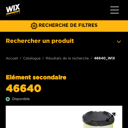
Toggle 
RECHERCHE DE FILTRES
Rechercher un produit
Accueil
Catalogue
Résultats de la recherche
46640_WIX
Elément secondaire
46640
Disponible