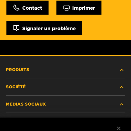
Contact
Imprimer
Signaler un problème
PRODUITS
SOCIÉTÉ
NOUVEAUX PRODUITS
MÉDIAS SOCIAUX
PRODUITS ABANDONNÉS / REMPLACÉS
CARRIÈRE
CONFIDENTIALITÉ DES DONNÉES
Facebook