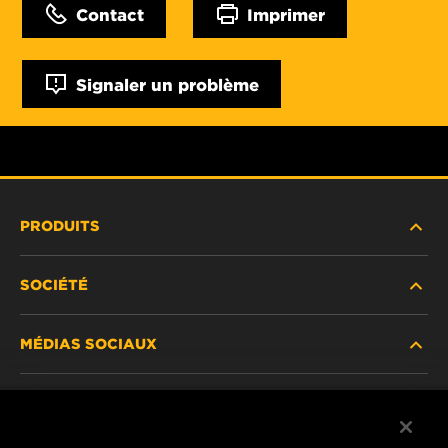
Contact
Imprimer
Signaler un problème
PRODUITS
SOCIÉTÉ
NOUVEAUX PRODUITS
MÉDIAS SOCIAUX
PRODUITS ABANDONNÉS / REMPLACÉS
CARRIÈRE
CONFIDENTIALITÉ DES DONNÉES
Facebook