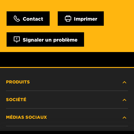
Contact
Imprimer
Signaler un problème
PRODUITS
SOCIÉTÉ
NOUVEAUX PRODUITS
MÉDIAS SOCIAUX
PRODUITS ABANDONNÉS / REMPLACÉS
CARRIÈRE