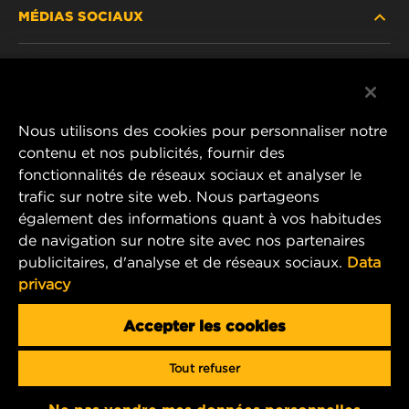
MÉDIAS SOCIAUX
PRODUITS ABANDONNÉS / REMPLACÉS
CARRIÈRE
CONFIDENTIALITÉ DES DONNÉES
Facebook
AVIS JURIDIQUE
Nous utilisons des cookies pour personnaliser notre
Instagram
contenu et nos publicités, fournir des
IMPRIMER
fonctionnalités de réseaux sociaux et analyser le
YouTube
trafic sur notre site web. Nous partageons
également des informations quant à vos habitudes
CONTACTEZ-NOUS
MANN+HUMMEL Middle East FZE
de navigation sur notre site avec nos partenaires
DAFZA (Dubai Airport Free Zone)
publicitaires, d'analyse et de réseaux sociaux.
Data
privacy
Office 1013, Bldg. 7WA
P.O.Box. 293882 - Dubai, U.A.E
Accepter les cookies
mhae.pmservices@mann-hummel.com
Tout refuser
Copyright 2024 MANN+HUMMEL. All rights reserved.