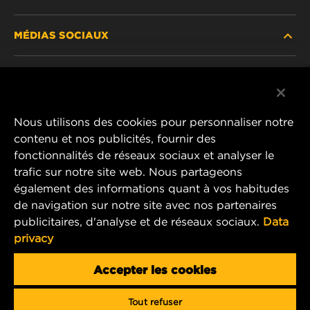
NOUVEAUX PRODUITS
MÉDIAS SOCIAUX
PRODUITS ABANDONNÉS / REMPLACÉS
CARRIÈRE
CONFIDENTIALITÉ DES DONNÉES
Facebook
AVIS JURIDIQUE
Nous utilisons des cookies pour personnaliser notre
Instagram
contenu et nos publicités, fournir des
IMPRIMER
fonctionnalités de réseaux sociaux et analyser le
YouTube
trafic sur notre site web. Nous partageons
également des informations quant à vos habitudes
CONTACTEZ-NOUS
MANN+HUMMEL Middle East FZE
de navigation sur notre site avec nos partenaires
DAFZA (Dubai Airport Free Zone)
publicitaires, d'analyse et de réseaux sociaux.
Data
privacy
Office 1013, Bldg. 7WA
P.O.Box. 293882 - Dubai, U.A.E
Accepter les cookies
mhae.pmservices@mann-hummel.com
Tout refuser