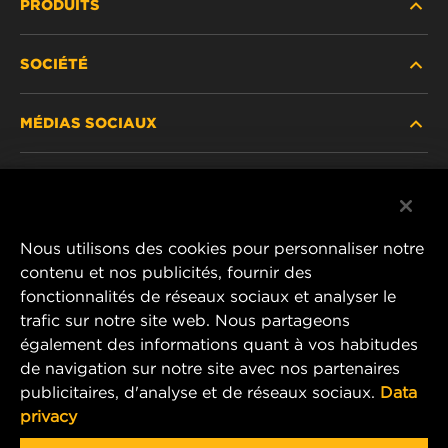
PRODUITS
SOCIÉTÉ
NOUVEAUX PRODUITS
MÉDIAS SOCIAUX
PRODUITS ABANDONNÉS / REMPLACÉS
CARRIÈRE
CONFIDENTIALITÉ DES DONNÉES
Facebook
AVIS JURIDIQUE
Nous utilisons des cookies pour personnaliser notre
Instagram
contenu et nos publicités, fournir des
IMPRIMER
fonctionnalités de réseaux sociaux et analyser le
YouTube
trafic sur notre site web. Nous partageons
également des informations quant à vos habitudes
CONTACTEZ-NOUS
MANN+HUMMEL Middle East FZE
de navigation sur notre site avec nos partenaires
DAFZA (Dubai Airport Free Zone)
publicitaires, d'analyse et de réseaux sociaux.
Data
privacy
Office 1013, Bldg. 7WA
P.O.Box. 293882 - Dubai, U.A.E