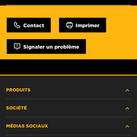
Contact
Imprimer
Signaler un problème
PRODUITS
SOCIÉTÉ
NOUVEAUX PRODUITS
MÉDIAS SOCIAUX
PRODUITS ABANDONNÉS / REMPLACÉS
CARRIÈRE