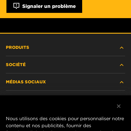
Signaler un problème
PRODUITS
SOCIÉTÉ
NOUVEAUX PRODUITS
MÉDIAS SOCIAUX
PRODUITS ABANDONNÉS / REMPLACÉS
CARRIÈRE
CONFIDENTIALITÉ DES DONNÉES
Facebook
AVIS JURIDIQUE
Nous utilisons des cookies pour personnaliser notre
Instagram
contenu et nos publicités, fournir des