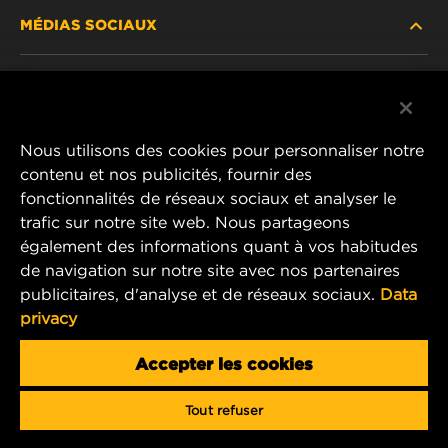
MÉDIAS SOCIAUX
PRODUITS ABANDONNÉS / REMPLACÉS
CARRIÈRE
CONFIDENTIALITÉ DES DONNÉES
Facebook
AVIS JURIDIQUE
Nous utilisons des cookies pour personnaliser notre
Instagram
contenu et nos publicités, fournir des
IMPRIMER
fonctionnalités de réseaux sociaux et analyser le
YouTube
trafic sur notre site web. Nous partageons
également des informations quant à vos habitudes
CONTACTEZ-NOUS
MANN+HUMMEL Middle East FZE
de navigation sur notre site avec nos partenaires
DAFZA (Dubai Airport Free Zone)
publicitaires, d'analyse et de réseaux sociaux.
Data
privacy
Office 1013, Bldg. 7WA
P.O.Box. 293882 - Dubai, U.A.E
Accepter les cookies
mhae.pmservices@mann-hummel.com
Tout refuser