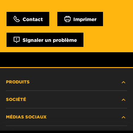
Contact
Imprimer
Signaler un problème
PRODUITS
SOCIÉTÉ
NOUVEAUX PRODUITS
MÉDIAS SOCIAUX
PRODUITS ABANDONNÉS / REMPLACÉS
CARRIÈRE