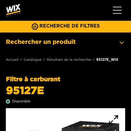
Toggle 
RECHERCHE DE FILTRES
Rechercher un produit
Accueil
Catalogue
Résultats de la recherche
95127E_WIX
Filtre à carburant
95127E
Disponible