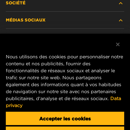
SOCIÉTÉ
NOUVEAUX PRODUITS
MÉDIAS SOCIAUX
PRODUITS ABANDONNÉS / REMPLACÉS
CARRIÈRE
CONFIDENTIALITÉ DES DONNÉES
Facebook
AVIS JURIDIQUE
Nous utilisons des cookies pour personnaliser notre
Instagram
contenu et nos publicités, fournir des
IMPRIMER
fonctionnalités de réseaux sociaux et analyser le
YouTube
trafic sur notre site web. Nous partageons
également des informations quant à vos habitudes
CONTACTEZ-NOUS
MANN+HUMMEL Middle East FZE
de navigation sur notre site avec nos partenaires
DAFZA (Dubai Airport Free Zone)
publicitaires, d'analyse et de réseaux sociaux.
Data
privacy
Office 1013, Bldg. 7WA
P.O.Box. 293882 - Dubai, U.A.E
Accepter les cookies
mhae.pmservices@mann-hummel.com