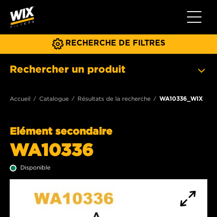
Toggle 
RECHERCHE DE FILTRES
Rechercher un produit
Accueil
Catalogue
Résultats de la recherche
WA10336_WIX
Elément secondaire
WA10336
Disponible