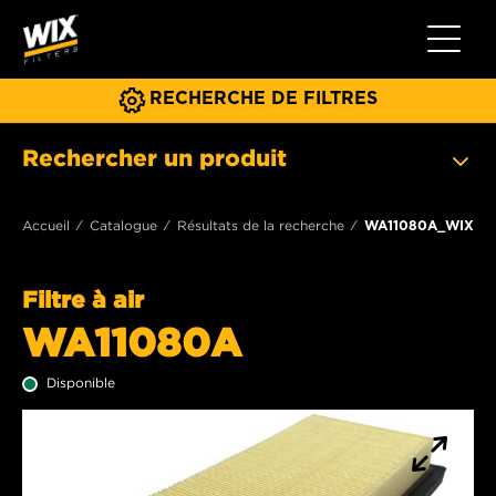
Toggle 
RECHERCHE DE FILTRES
Rechercher un produit
Accueil
Catalogue
Résultats de la recherche
WA11080A_WIX
Filtre à air
WA11080A
Disponible