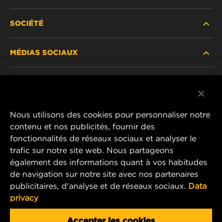
SOCIÉTÉ
NOUVEAUX PRODUITS
MÉDIAS SOCIAUX
PRODUITS ABANDONNÉS / REMPLACÉS
CARRIÈRE
CONFIDENTIALITÉ DES DONNÉES
Facebook
AVIS JURIDIQUE
Nous utilisons des cookies pour personnaliser notre
Instagram
contenu et nos publicités, fournir des
IMPRIMER
fonctionnalités de réseaux sociaux et analyser le
YouTube
trafic sur notre site web. Nous partageons
également des informations quant à vos habitudes
CONTACTEZ-NOUS
MANN+HUMMEL Middle East FZE
de navigation sur notre site avec nos partenaires
DAFZA (Dubai Airport Free Zone)
publicitaires, d'analyse et de réseaux sociaux.
Data
privacy
Office 1013, Bldg. 7WA
P.O.Box. 293882 - Dubai, U.A.E
Accepter les cookies