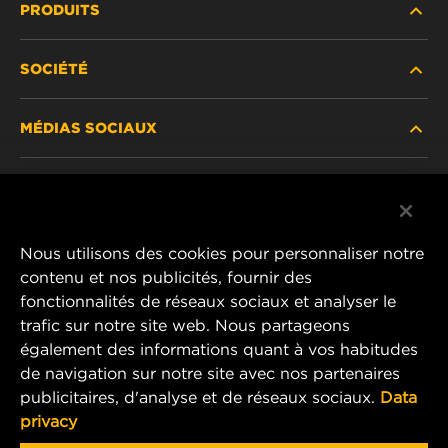
PRODUITS
SOCIÉTÉ
NOUVEAUX PRODUITS
MÉDIAS SOCIAUX
PRODUITS ABANDONNÉS / REMPLACÉS
CARRIÈRE
CONFIDENTIALITÉ DES DONNÉES
Facebook
AVIS JURIDIQUE
Nous utilisons des cookies pour personnaliser notre
Instagram
contenu et nos publicités, fournir des
IMPRIMER
fonctionnalités de réseaux sociaux et analyser le
YouTube
trafic sur notre site web. Nous partageons
également des informations quant à vos habitudes
CONTACTEZ-NOUS
MANN+HUMMEL Middle East FZE
de navigation sur notre site avec nos partenaires
DAFZA (Dubai Airport Free Zone)
publicitaires, d'analyse et de réseaux sociaux.
Data
privacy
Office 1013, Bldg. 7WA