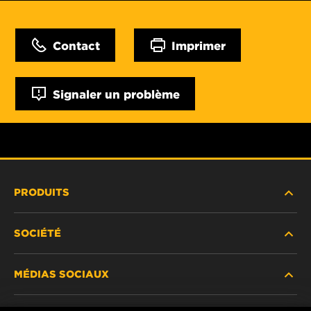
Contact
Imprimer
Signaler un problème
PRODUITS
SOCIÉTÉ
NOUVEAUX PRODUITS
MÉDIAS SOCIAUX
PRODUITS ABANDONNÉS / REMPLACÉS
CARRIÈRE