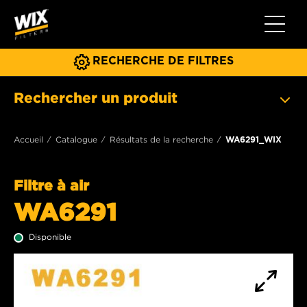
Toggle 
RECHERCHE DE FILTRES
Rechercher un produit
Accueil
Catalogue
Résultats de la recherche
WA6291_WIX
Filtre à air
WA6291
Disponible