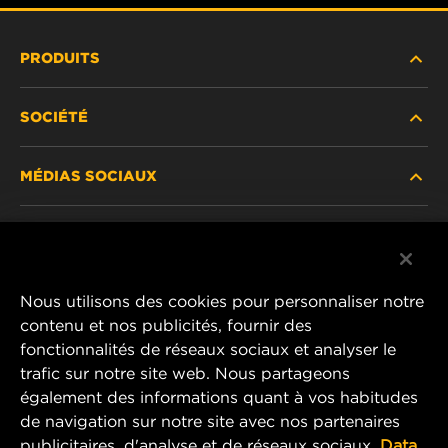
PRODUITS
SOCIÉTÉ
NOUVEAUX PRODUITS
MÉDIAS SOCIAUX
PRODUITS ABANDONNÉS / REMPLACÉS
CARRIÈRE
CONFIDENTIALITÉ DES DONNÉES
Facebook
AVIS JURIDIQUE
Nous utilisons des cookies pour personnaliser notre
Instagram
contenu et nos publicités, fournir des
IMPRIMER
fonctionnalités de réseaux sociaux et analyser le
YouTube
trafic sur notre site web. Nous partageons
également des informations quant à vos habitudes
CONTACTEZ-NOUS
MANN+HUMMEL Middle East FZE
de navigation sur notre site avec nos partenaires
DAFZA (Dubai Airport Free Zone)
publicitaires, d'analyse et de réseaux sociaux.
Data