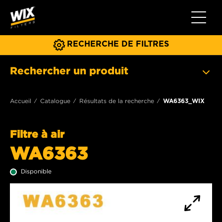
Toggle 
RECHERCHE DE FILTRES
Rechercher un produit
Accueil
Catalogue
Résultats de la recherche
WA6363_WIX
Filtre à air
WA6363
Disponible