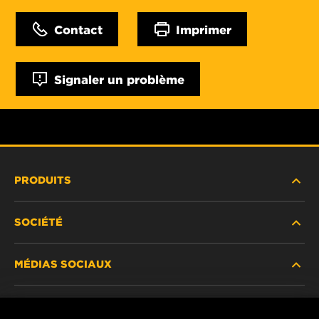
Contact
Imprimer
Signaler un problème
PRODUITS
SOCIÉTÉ
NOUVEAUX PRODUITS
MÉDIAS SOCIAUX
PRODUITS ABANDONNÉS / REMPLACÉS
CARRIÈRE
CONFIDENTIALITÉ DES DONNÉES
Facebook