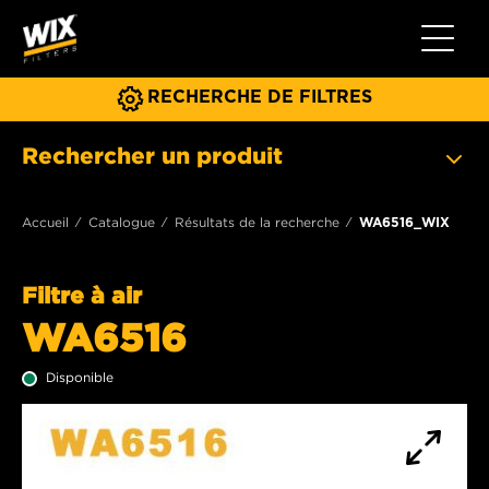
Toggle 
RECHERCHE DE FILTRES
Rechercher un produit
Accueil
Catalogue
Résultats de la recherche
WA6516_WIX
Filtre à air
WA6516
Disponible