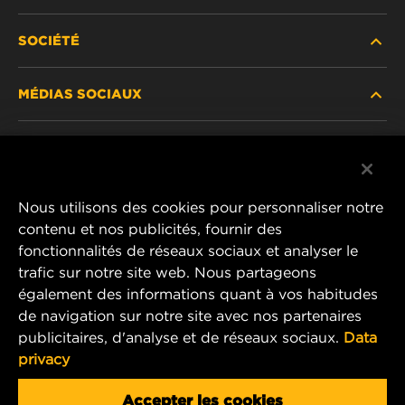
SOCIÉTÉ
NOUVEAUX PRODUITS
MÉDIAS SOCIAUX
PRODUITS ABANDONNÉS / REMPLACÉS
CARRIÈRE
CONFIDENTIALITÉ DES DONNÉES
Facebook
AVIS JURIDIQUE
Nous utilisons des cookies pour personnaliser notre
Instagram
contenu et nos publicités, fournir des
IMPRIMER
fonctionnalités de réseaux sociaux et analyser le
YouTube
trafic sur notre site web. Nous partageons
également des informations quant à vos habitudes
CONTACTEZ-NOUS
MANN+HUMMEL Middle East FZE
de navigation sur notre site avec nos partenaires
DAFZA (Dubai Airport Free Zone)
publicitaires, d'analyse et de réseaux sociaux.
Data
privacy
Office 1013, Bldg. 7WA
P.O.Box. 293882 - Dubai, U.A.E
Accepter les cookies