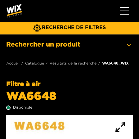
Toggle 
RECHERCHE DE FILTRES
Rechercher un produit
Accueil
Catalogue
Résultats de la recherche
WA6648_WIX
Filtre à air
WA6648
Disponible