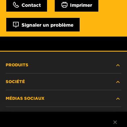
Contact
Imprimer
Signaler un problème
PRODUITS
SOCIÉTÉ
NOUVEAUX PRODUITS
MÉDIAS SOCIAUX
PRODUITS ABANDONNÉS / REMPLACÉS
CARRIÈRE
CONFIDENTIALITÉ DES DONNÉES
Facebook